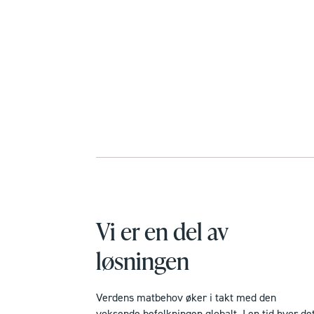
Vi er en del av
løsningen
Verdens matbehov øker i takt med den
voksende befolkningen globalt. I en tid hvor de