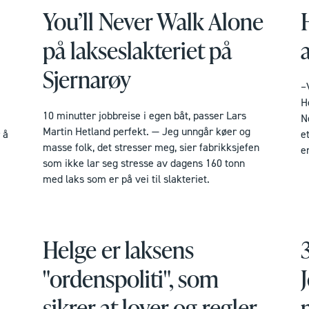
You’ll Never Walk Alone
på lakseslakteriet på
Sjernarøy
–
H
10 minutter jobbreise i egen båt, passer Lars
N
Martin Hetland perfekt. — Jeg unngår køer og
 å
e
masse folk, det stresser meg, sier fabrikksjefen
en
som ikke lar seg stresse av dagens 160 tonn
med laks som er på vei til slakteriet.
Helge er laksens
"ordenspoliti", som
sikrer at lover og regler