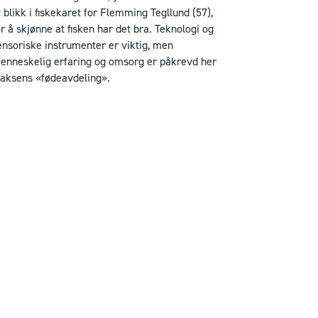
t blikk i fiskekaret for Flemming Tegllund (57),
or å skjønne at fisken har det bra. Teknologi og
ensoriske instrumenter er viktig, men
enneskelig erfaring og omsorg er påkrevd her
 laksens «fødeavdeling».