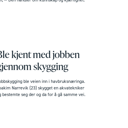
Ble kjent med jobben
gjennom skygging
obbskygging ble veien inn i havbruksnæringa.
oakim Narrevik (23) skygget en akvatekniker
g bestemte seg der og da for å gå samme vei.