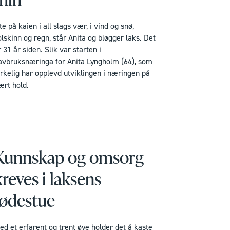
te på kaien i all slags vær, i vind og snø,
olskinn og regn, står Anita og bløgger laks. Det
 31 år siden. Slik var starten i
avbruksnæringa for Anita Lyngholm (64), som
irkelig har opplevd utviklingen i næringen på
ært hold.
Kunnskap og omsorg
kreves i laksens
fødestue
ed et erfarent og trent øye holder det å kaste