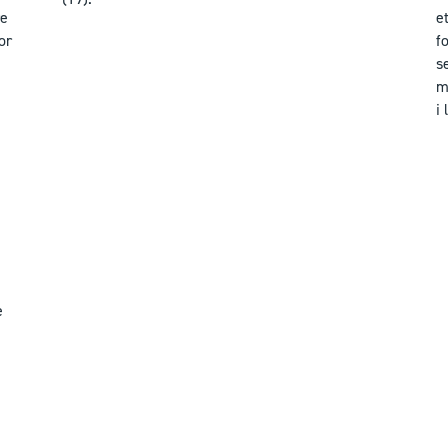
re
e
or
f
s
m
i
e