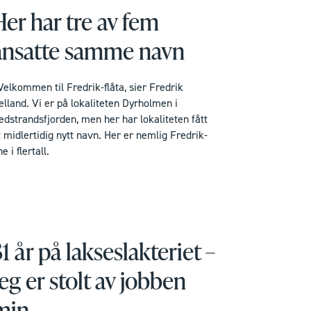
Her har tre av fem
ansatte samme navn
Velkommen til Fredrik-flåta, sier Fredrik
elland. Vi er på lokaliteten Dyrholmen i
edstrandsfjorden, men her har lokaliteten fått
t midlertidig nytt navn. Her er nemlig Fredrik-
e i flertall.
31 år på lakseslakteriet –
Jeg er stolt av jobben
min