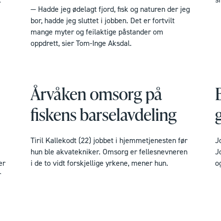
— Hadde jeg ødelagt fjord, fisk og naturen der jeg
bor, hadde jeg sluttet i jobben. Det er fortvilt
mange myter og feilaktige påstander om
oppdrett, sier Tom-Inge Aksdal.
Årvåken omsorg på
fiskens barselavdeling
Tiril Kallekodt (22) jobbet i hjemmetjenesten før
J
hun ble akvatekniker. Omsorg er fellesnevneren
J
er
i de to vidt forskjellige yrkene, mener hun.
o
r