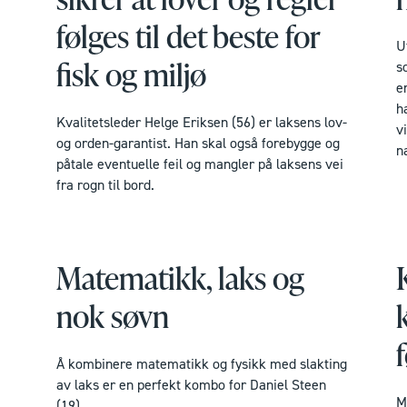
følges til det beste for
U
fisk og miljø
s
er
h
Kvalitetsleder Helge Eriksen (56) er laksens lov-
v
og orden-garantist. Han skal også forebygge og
n
påtale eventuelle feil og mangler på laksens vei
fra rogn til bord.
Matematikk, laks og
nok søvn
Å kombinere matematikk og fysikk med slakting
av laks er en perfekt kombo for Daniel Steen
M
(19).