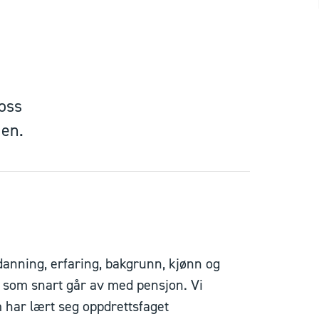
oss
den.
danning, erfaring, bakgrunn, kjønn og
te som snart går av med pensjon. Vi
 har lært seg oppdrettsfaget