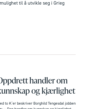
mulighet til å utvikle seg i Grieg
Oppdrett handler om
kunnskap og kjærlighet
ed to K`er beskriver Borghild Tengesdal jobben
in; — Den handler om kunnskap og kjærlighet.