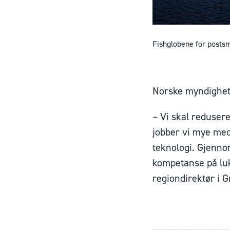
Fishglobene for posts
Norske myndigheter
– Vi skal redusere
jobber vi mye med
teknologi. Gjenno
kompetanse på lukk
regiondirektør i 