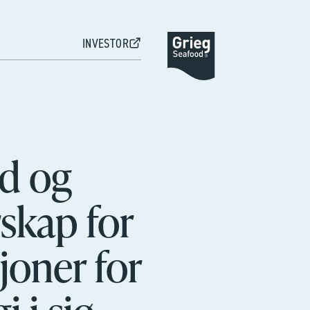
INVESTOR
d og
skap for
joner for