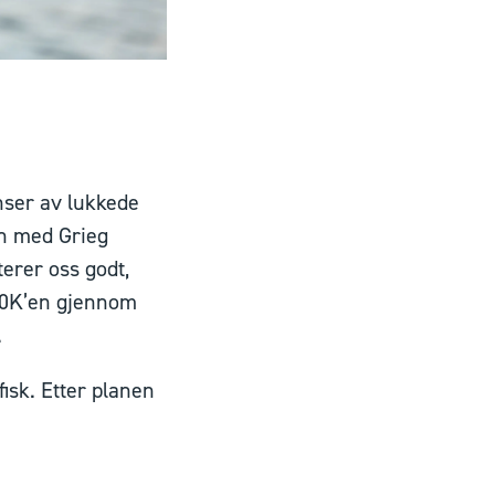
nser av lukkede
en med Grieg
rer oss godt,
e 30K’en gjennom
.
isk. Etter planen