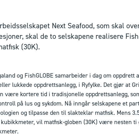
eidsselskapet Next Seafood, som skal overt
esjoner, skal de to selskapene realisere Fi
atfisk (30K).
aland og FishGLOBE samarbeider i dag om oppdrett av
ller lukkede oppdrettsanlegg, i Ryfylke. Det gjør at G
 være kortere tid i tradisjonelle oppdrettsanlegg, so
ontroll på lus og sykdom. Nå inngår selskapene et par
ologien og tilpasse den til slakteklar matfisk. Mens 3
 kubikkmeter, vil matfisk-globen (30K) være nesten ti 
kmeter.