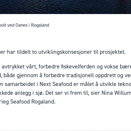
molt ved Oanes i Rogaland
 har tildelt to utviklingskonsesjoner til prosjektet.
 avtrykket vårt, forbedre fiskevelferden og vokse bære
, både gjennom å forbedre tradisjonell oppdrett og ve
m samarbeidet i Next Seafood er målet å utvikle tekno
ede anlegg i sjø. Det ser vi frem til, sier Nina Willu
Grieg Seafood Rogaland.