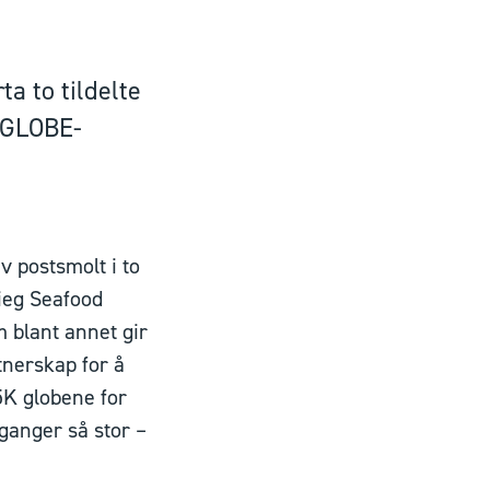
a to tildelte
shGLOBE-
 postsmolt i to
rieg Seafood
m blant annet gir
tnerskap for å
.5K globene for
ganger så stor –