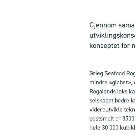
Gjennom samarb
utviklingskons
konseptet for m
Grieg Seafood Rog
mindre «glober», e
Rogalands laks kan
selskapet bedre k
videreutvikle tekn
postsmolt er 3500
hele 30 000 kubik