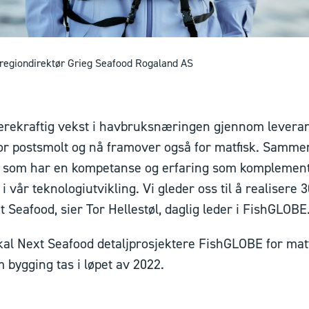
 regiondirektør Grieg Seafood Rogaland AS
l bærekraftig vekst i havbruksnæringen gjennom levera
or postsmolt og nå framover også for matfisk. Samm
 som har en kompetanse og erfaring som komplemente
g i vår teknologiutvikling. Vi gleder oss til å realiser
 Seafood, sier Tor Hellestøl, daglig leder i FishGLOBE
kal Next Seafood detaljprosjektere FishGLOBE for matf
 bygging tas i løpet av 2022.