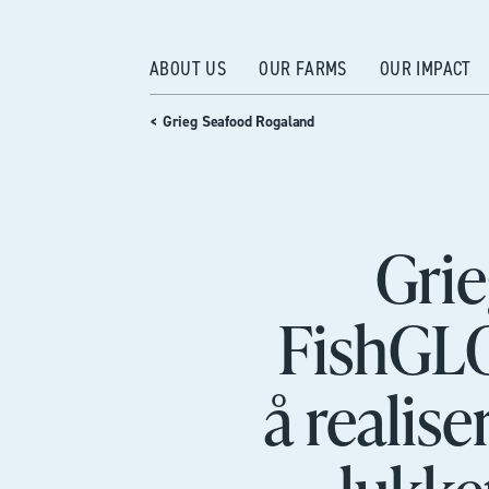
ABOUT US
OUR FARMS
OUR IMPACT
< Grieg Seafood Rogaland
Gri
FishGLO
å realis