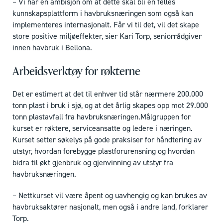
– Vi har en ambisjon om at dette skal bli en felles
kunnskapsplattform i havbruksnæringen som også kan
implementeres internasjonalt. Får vi til det, vil det skape
store positive miljøeffekter, sier Kari Torp, seniorrådgiver
innen havbruk i Bellona.
Arbeidsverktøy for røkterne
Det er estimert at det til enhver tid står nærmere 200.000
tonn plast i bruk i sjø, og at det årlig skapes opp mot 29.000
tonn plastavfall fra havbruksnæringen.Målgruppen for
kurset er røktere, serviceansatte og ledere i næringen.
Kurset setter søkelys på gode praksiser for håndtering av
utstyr, hvordan forebygge plastforurensning og hvordan
bidra til økt gjenbruk og gjenvinning av utstyr fra
havbruksnæringen.
– Nettkurset vil være åpent og uavhengig og kan brukes av
havbruksaktører nasjonalt, men også i andre land, forklarer
Torp.