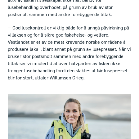
60% av fisken til selskapet ikke hatt behov for
lusebehandling overhodet, på grunn av bruk av stor
postsmolt sammen med andre forebyggende tiltak.
— God lusekontroll er viktig både for å unngå påvirkning på
villaksen og for å sikre god fiskehelse- og velferd.
Vestlandet er et av de mest krevende norske områdene å
produsere laks i, blant annet på grunn av lusepresset. Når vi
bruker stor postsmolt sammen med andre forebyggende
tiltak ser vi imidlertid at over halvparten av fisken ikke
trenger lusebehandling fordi den slaktes ut før lusepresset
blir for stort, uttaler Willumsen Grieg.