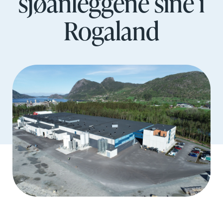
sjøanleggene sine i
Rogaland