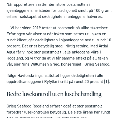
Når oppdretteren setter den store postsmolten i
sjøanleggene sine istedenfor tradisjonell smolt på 100 gram,
erfarer selskapet at dødeligheten i anleggene halveres.
— Vi har siden 2019 testet ut postsmolt på ulike størrelser.
Erfaringen vår viser at når fisken som settes ut i sjøen er
rundt kiloet, går dødeligheten i sjøanleggene ned til rundt 10
prosent. Det er et betydelig steg i riktig retning. Med Årdal
Aqua får vi nok stor postsmolt til alle anleggene våre i
Rogaland, og vi tror da at vi får samme effekt på all fisken
vår, sier Nina Willumsen Grieg, konsernsjef i Grieg Seafood.
Ifølge Havforskningsinstituttet ligger dødeligheten i alle
oppdrettsanleggene i Ryfylke i snitt på rundt 20 prosent [1].
Bedre lusekontroll uten lusebehandling
Grieg Seafood Rogaland erfarer også at stor postsmolt
forbedrer lusekontrollen betydelig. De siste årene har rundt